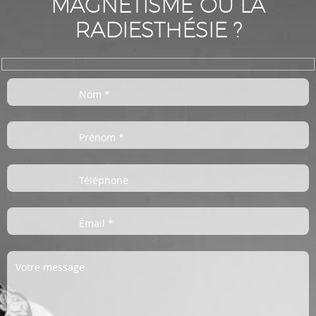
MAGNÉTISME OU LA
RADIESTHÉSIE ?
Nom *
Prénom *
Téléphone
Email *
Votre message