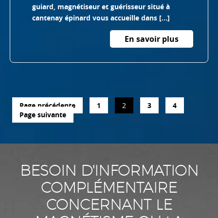
guiard, magnétiseur et guérisseur situé à
cantenay épinard vous accueille dans […]
En savoir plus
Page
Page
Page
Page
Page précédente
1
2
3
4
Pagination
Page suivante
des
publications
BESOIN D'INFORMATION
COMPLÉMENTAIRE
CONCERNANT LE