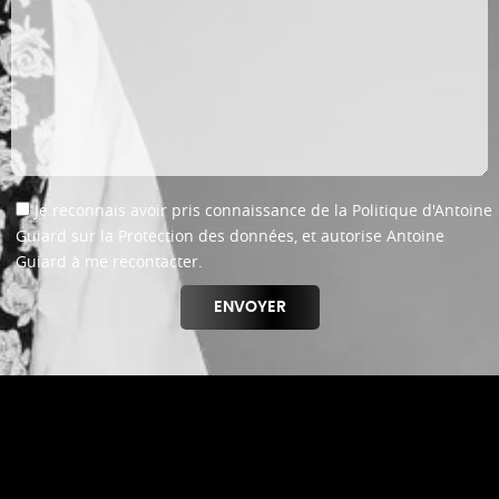
Je reconnais avoir pris connaissance de la Politique d'Antoine
Guiard sur la Protection des données, et autorise Antoine
Guiard à me recontacter.