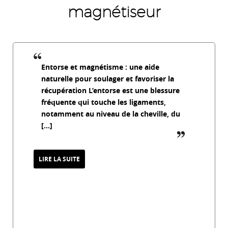
magnétiseur
Entorse et magnétisme : une aide
naturelle pour soulager et favoriser la
récupération L’entorse est une blessure
fréquente qui touche les ligaments,
notamment au niveau de la cheville, du
[…]
guillemet_f
LIRE LA SUITE
Entorse et magnétisme : une approche
naturelle pour soulager et favoriser la
récupération
20 mars 2026