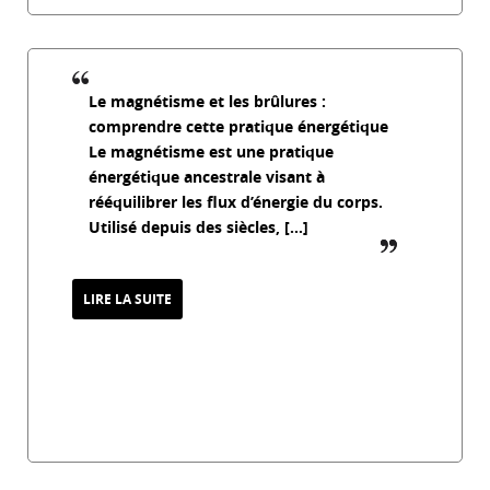
Le magnétisme et les brûlures :
comprendre cette pratique énergétique
Le magnétisme est une pratique
énergétique ancestrale visant à
rééquilibrer les flux d’énergie du corps.
Utilisé depuis des siècles, […]
guillemet_f
LIRE LA SUITE
Le magnétisme et les brûlures : une
approche énergétique pour apaiser la
douleur
27 février 2026