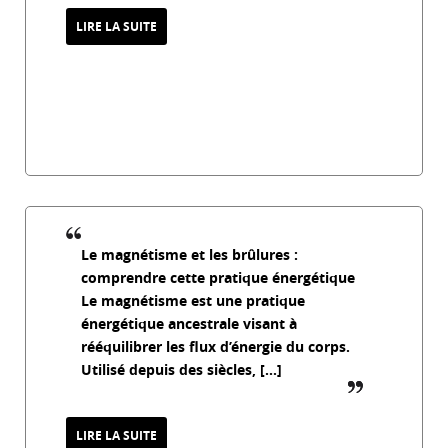
LIRE LA SUITE
Entorse et magnétisme : une approche
naturelle pour soulager et favoriser la
récupération
20 mars 2026
Le magnétisme et les brûlures :
comprendre cette pratique énergétique
Le magnétisme est une pratique
énergétique ancestrale visant à
rééquilibrer les flux d’énergie du corps.
Utilisé depuis des siècles, […]
guillemet_f
LIRE LA SUITE