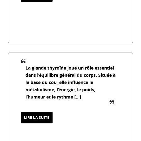
Le magnétisme et les brûlures : une
approche énergétique pour apaiser la
douleur
27 février 2026
La glande thyroïde joue un rôle essentiel
dans l’équilibre général du corps. Située à
la base du cou, elle influence le
métabolisme, l’énergie, le poids,
l’humeur et le rythme […]
guillemet_f
LIRE LA SUITE
Soigner la glande thyroïde avec le